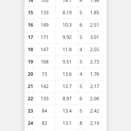
14
105
14.1
4
1.98
0.23
15
133
8.19
5
1.85
0.26
16
149
10.3
6
2.51
0.29
17
171
9.92
5
3.01
0.26
18
147
11.8
4
2.55
0.23
19
168
9.51
5
2.73
0.2
20
73
13.6
4
1.76
0.21
21
142
12.7
5
2.17
0.16
22
133
8.97
6
2.06
0.18
23
84
13.4
5
2.42
0.18
24
82
13.1
8
2.19
0.15